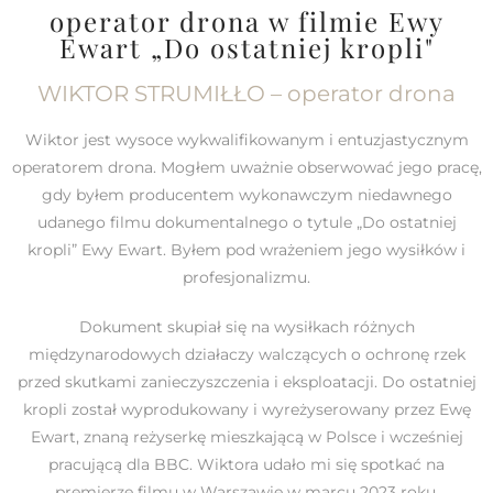
operator drona w filmie Ewy
Ewart „Do ostatniej kropli"
WIKTOR STRUMIŁŁO – operator drona
Wiktor jest wysoce wykwalifikowanym i entuzjastycznym
operatorem drona. Mogłem uważnie obserwować jego pracę,
gdy byłem producentem wykonawczym niedawnego
udanego filmu dokumentalnego o tytule „Do ostatniej
kropli” Ewy Ewart. Byłem pod wrażeniem jego wysiłków i
profesjonalizmu.
Dokument skupiał się na wysiłkach różnych
międzynarodowych działaczy walczących o ochronę rzek
przed skutkami zanieczyszczenia i eksploatacji. Do ostatniej
kropli został wyprodukowany i wyreżyserowany przez Ewę
Ewart, znaną reżyserkę mieszkającą w Polsce i wcześniej
pracującą dla BBC. Wiktora udało mi się spotkać na
premierze filmu w Warszawie w marcu 2023 roku.