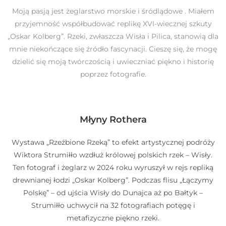
Moją pasją jest żeglarstwo morskie i śródlądowe . Miałem
przyjemność współbudować replikę XVI-wiecznej szkuty
„Oskar Kolberg”. Rzeki, zwłaszcza Wisła i Pilica, stanowią dla
mnie niekończące się źródło fascynacji. Cieszę się, że mogę
dzielić się moją twórczością i uwieczniać piękno i historię
poprzez fotografie.
Młyny Rothera
Wystawa „Rzeźbione Rzeką” to efekt artystycznej podróży
Wiktora Strumiłło wzdłuż królowej polskich rzek – Wisły.
Ten fotograf i żeglarz w 2024 roku wyruszył w rejs repliką
drewnianej łodzi „Oskar Kolberg”. Podczas flisu „Łączymy
Polskę” – od ujścia Wisły do Dunajca aż po Bałtyk –
Strumiłło uchwycił na 32 fotografiach potęgę i
metafizyczne piękno rzeki.