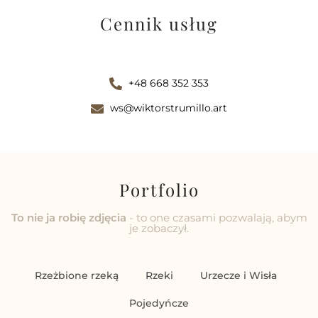
Cennik usług
+48 668 352 353
ws@wiktorstrumillo.art
Portfolio
To nie ja robię zdjęcia
- to one czasami pozwalają, abym
je zobaczył.
Rzeżbione rzeką
Rzeki
Urzecze i Wisła
Pojedyńcze