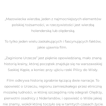
„Mazowiecka wierzba, jeden z najmocniejszych elementów
polskiej tożsamości, w rzeczywistości jest wierzbą
holenderską lub olęderską.
To tylko jeden wielu zaskakujących i fascynujących faktów,
jakie ujawnia film.
„Zaginione Urzecze” jest pięknie opowiedzianą, mało znaną
historią krainy, której początek znajduje się na warszawskiej
Saskiej Kępie, a koniec przy ujściu rzeki Pilicy do Wisły.
Film odkrywa historię zgrabnie łączącą dwie narracje. To
opowieść o Urzeczu, regionu zamieszkałego przez etniczną
mozaikę ludności, w której szczególną rolę odegrali Olędrzy,
pierwotni osadnicy z Niderlandów, i opowieść o Wiśle jakiej
nie znamy, wokół której toczyło się w tamtych czasach życie.