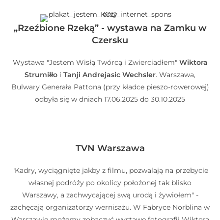
„Rzeźbione Rzeką” - wystawa na Zamku w
Czersku
Wystawa "Jestem Wisłą Twórcą i Zwierciadłem"
Wiktora
Strumiłło
i
Tanji Andrejasic Wechsler
. Warszawa,
Bulwary Generała Pattona (przy kładce pieszo-rowerowej)
odbyła się w dniach 17.06.2025 do 30.10.2025
TVN Warszawa
"Kadry, wyciągnięte jakby z filmu, pozwalają na przebycie
własnej podróży po okolicy położonej tak blisko
Warszawy, a zachwycającej swą urodą i żywiołem" -
zachęcają organizatorzy wernisażu. W Fabryce Norblina w
Warszawie możemy zobaczyć wystawę fotografii Wiktora